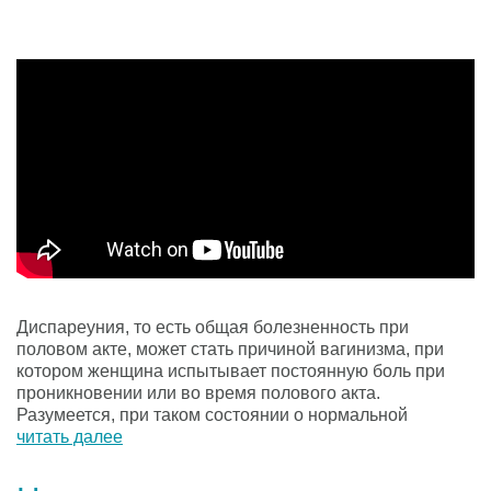
Диспареуния, то есть общая болезненность при
половом акте, может стать причиной вагинизма, при
котором женщина испытывает постоянную боль при
проникновении или во время полового акта.
Разумеется, при таком состоянии о нормальной
сексуальной жизни речи не идёт, а обращение к врачу-
читать далее
сексологу или гинекологу становится неизбежным.